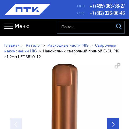
+7 (495) 363-38-27
МСК
+7 (812) 326-06-46
СПб
Меню
Главная
Каталог
Расходные части MIG
Сварочные
наконечники MIG
Наконечник сварочный прямой E-CU М6
d1,2мм LED6510-12