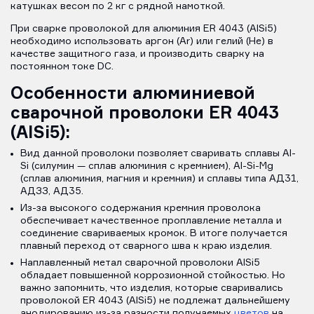
катушках весом по 2 кг с рядной намоткой.
При сварке проволокой для алюминия ER 4043 (AlSi5)
необходимо использовать аргон (Ar) или гелий (He) в
качестве защитного газа, и производить сварку на
постоянном токе DC.
Особенности алюминиевой
сварочной проволоки ER 4043
(AlSi5):
Вид данной проволоки позволяет сваривать сплавы Аl-
Si (силумин — сплав алюминия с кремнием), Аl-Si-Mg
(сплав алюминия, магния и кремния) и сплавы типа АД31,
АДЗЗ, АД35.
Из-за высокого содержания кремния проволока
обеспечивает качественное проплавление металла и
соединение свариваемых кромок. В итоге получается
плавный переход от сварного шва к краю изделия.
Наплавленный метал сварочной проволоки AlSi5
обладает повышенной коррозионной стойкостью. Но
важно запомнить, что изделия, которые сваривались
проволокой ER 4043 (AlSi5) не подлежат дальнейшему
анодированию из-за разности получаемых
цветов
на