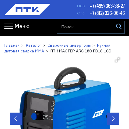
+7 (495) 363-38-27
МСК
+7 (812) 326-06-46
СПб
Меню
Главная
Каталог
Сварочные инверторы
Ручная
дуговая сварка MMA
ПТК МАСТЕР ARC 180 FD18 LCD