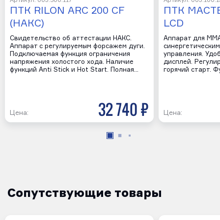
Артикул: 005.300.117
Артикул: 005.100.1
ПТК RILON ARC 200 CF
ПТК МАСТЕ
(НАКС)
LCD
Свидетельство об аттестации НАКС.
Аппарат для MMA
Аппарат с регулируемым форсажем дуги.
синергетическим
Подключаемая функция ограничения
управления. Удо
напряжения холостого хода. Наличие
дисплей. Регули
функций Anti Stick и Hot Start. Полная…
горячий старт. Ф
32 740 р
Цена:
Цена:
Сопутствующие товары