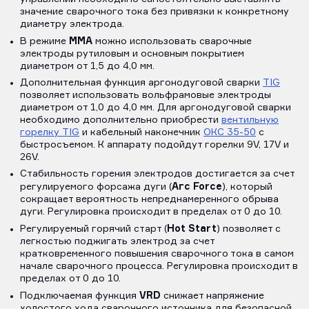
значение сварочного тока без привязки к конкретному
диаметру электрода.
MMA
В режиме
можно использовать сварочные
электроды рутиловым и основным покрытием
диаметром от 1,5 до 4,0 мм.
Дополнительная функция аргонодуговой сварки
TIG
позволяет использовать вольфрамовые электроды
диаметром от 1,0 до 4,0 мм. Для аргонодуговой сварки
необходимо дополнительно приобрести
вентильную
горелку TIG
и кабельный наконечник
ОКС 35-50
с
быстросъемом. К аппарату подойдут горелки 9V, 17V и
26V.
Стабильность горения электродов достигается за счет
Агс Force
регулируемого форсажа дуги (
), который
сокращает вероятность непреднамеренного обрыва
дуги. Регулировка происходит в пределах от 0 до 10.
Hot Start
Регулируемый горячий старт (
) позволяет с
легкостью поджигать электрод за счет
кратковременного повышения сварочного тока в самом
начале сварочного процесса. Регулировка происходит в
пределах от 0 до 10.
VRD
Подключаемая функция
снижает напряжение
холостого хода сварочного источника для безопасной