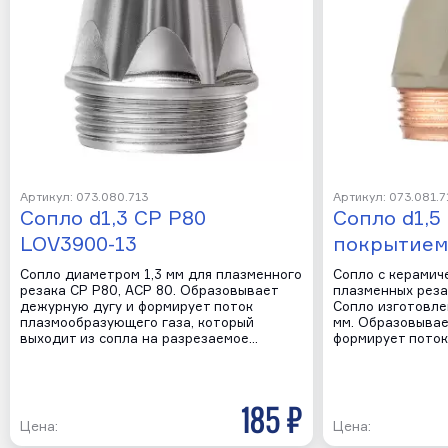
Артикул: 073.080.713
Артикул: 073.081.7
Сопло d1,3 CP P80
Сопло d1,5
LOV3900-13
покрытием
Сопло диаметром 1,3 мм для плазменного
Сопло с керамич
резака CP P80, ACP 80. Образовывает
плазменных реза
дежурную дугу и формирует поток
Сопло изготовле
плазмообразующего газа, который
мм. Образовывае
выходит из сопла на разрезаемое…
формирует пото
185 р
Цена:
Цена: