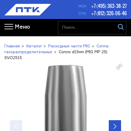
+7 (495) 363-38-27
МСК
+7 (812) 326-06-46
СПб
Меню
Главная
Каталог
Расходные части MIG
Сопла
газораспределительные
Сопло d15мм (MIG MP 25)
SVO2515