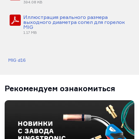
394.08 KB
Иллюстрация реального размера
выходного диаметра сопел для горелок
MIG
1.17 MB
MIG d16
Рекомендуем ознакомиться