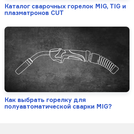
Каталог сварочных горелок MIG, TIG и
плазматронов CUT
Как выбрать горелку для
полуавтоматической сварки MIG?