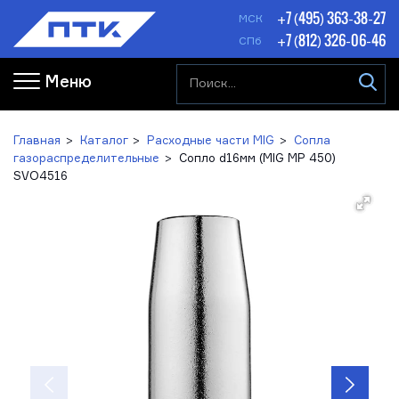
+7 (495) 363-38-27
МСК
+7 (812) 326-06-46
СПб
Меню
Главная
Каталог
Расходные части MIG
Сопла
газораспределительные
Сопло d16мм (MIG MP 450)
SVO4516