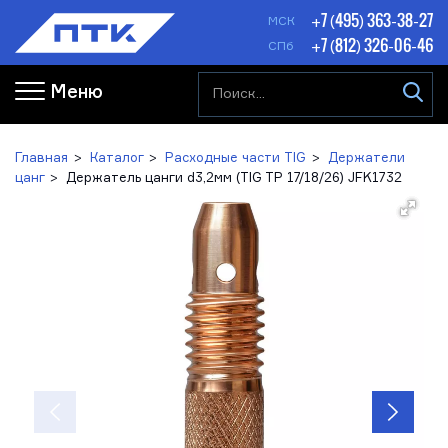
+7 (495) 363-38-27
МСК
+7 (812) 326-06-46
СПб
Меню
Главная
Каталог
Расходные части TIG
Держатели
цанг
Держатель цанги d3,2мм (TIG TP 17/18/26) JFK1732