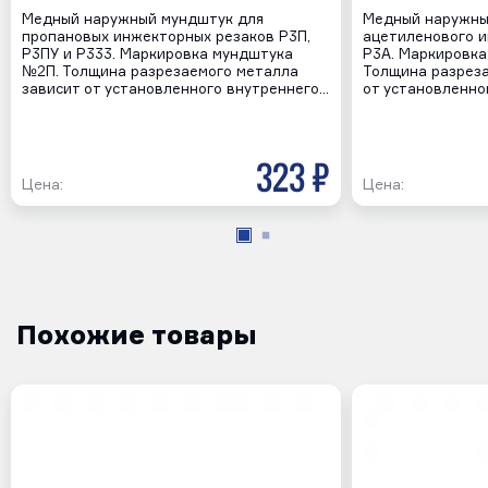
Медный наружный мундштук для
Медный наружны
пропановых инжекторных резаков Р3П,
ацетиленового и
Р3ПУ и Р333. Маркировка мундштука
Р3А. Маркировка
№2П. Толщина разрезаемого металла
Толщина разреза
зависит от установленного внутреннего…
от установленно
323 р
Цена:
Цена:
Похожие товары