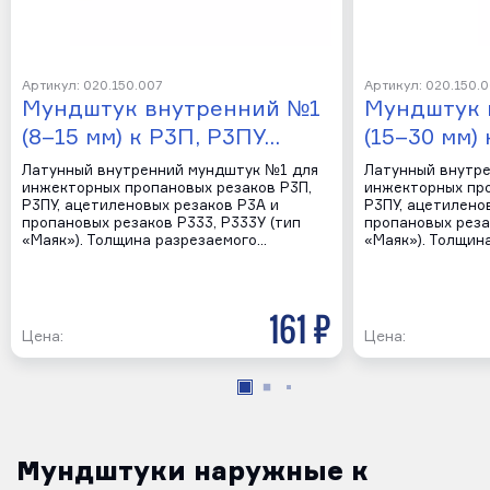
Артикул: 020.150.007
Артикул: 020.150.
Мундштук внутренний №1
Мундштук 
(8–15 мм) к Р3П, Р3ПУ…
(15–30 мм)
Латунный внутренний мундштук №1 для
Латунный внутр
инжекторных пропановых резаков Р3П,
инжекторных про
Р3ПУ, ацетиленовых резаков Р3А и
Р3ПУ, ацетилено
пропановых резаков Р333, Р333У (тип
пропановых реза
«Маяк»). Толщина разрезаемого…
«Маяк»). Толщин
161 р
Цена:
Цена:
Мундштуки наружные к