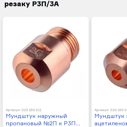
резаку Р3П/3А
Артикул: 020.150.011
Артикул: 020.150.0
Мундштук наружный
Мундштук 
пропановый №2П к Р3П…
ацетилено