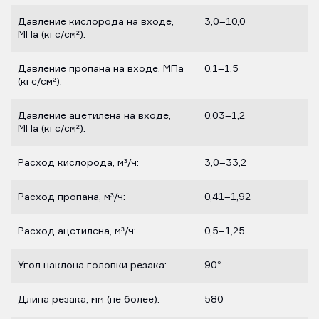
Давление кислорода на входе,
3,0–10,0
МПа (кгс/см²):
Давление пропана на входе, МПа
0,1–1,5
(кгс/см²):
Давление ацетилена на входе,
0,03–1,2
МПа (кгс/см²):
Расход кислорода, м³/ч:
3,0–33,2
Расход пропана, м³/ч:
0,41–1,92
Расход ацетилена, м³/ч:
0,5–1,25
Угол наклона головки резака:
90°
Длина резака, мм (не более):
580