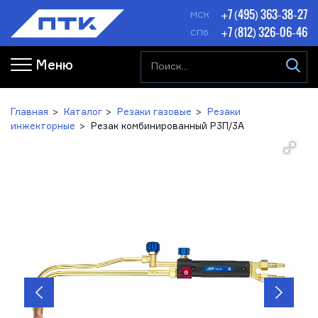
+7 (495) 363-38-27
МСК
+7 (812) 326-06-46
СПб
Меню
Главная
Каталог
Резаки газовые
Резаки
инжекторные
Резак комбинированный Р3П/3А