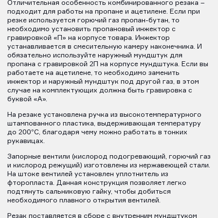
Отличительная особенность комбинированного резака –
подходит для работы на пропане и ацетилене. Если при
резке используется горючий газ пропан-бутан, то
необходимо установить пропановый инжектор с
гравировкой «П» на корпусе товара. Инжектор
устанавливается в смесительную камеру наконечника. И
обязательно используйте наружный мундштук для
пропана с гравировкой 2П на корпусе мундштука. Если вы
работаете на ацетилене, то необходимо заменить
инжектор и наружный мундштук под другой газ, в этом
случае на комплектующих должна быть гравировка с
буквой «А».
На резаке установлена ручка из высокотемпературного
штампованного пластика, выдерживающая температуру
до 200°С, благодаря чему можно работать в тонких
рукавицах.
Запорные вентили (кислород подогревающий, горючий газ
и кислород режущий) изготовлены из нержавеющей стали.
На штоке вентилей установлен уплотнитель из
фторопласта. Данная конструкция позволяет легко
подтянуть сальниковую гайку, чтобы добиться
необходимого плавного открытия вентилей.
Резак поставляется в сборе с внутренним мундштуком