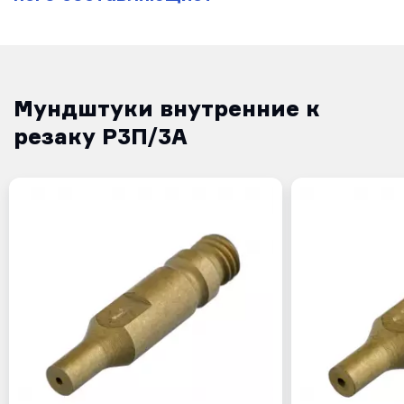
Мундштуки внутренние к
резаку Р3П/3А