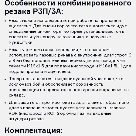
Особенности комбинированного
резака Р3П/3А:
Резак можно использовать при работе на пропане и
ацетилене. Для смены горючего газа в комплекте идут
специальные инжекторы, которые устанавливаются в
смесительную камеру наконечника, и наружные
мундштуки.
Резак укомплектован ниппелями, что позволяет
использовать газовые рукава с внутренним диаметром 6
и 9 мм без дополнительных переходников, накидными
гайками M16х1,5 для подачи кислорода и M16х1,5LH для
подачи пропана и ацетилена.
Товар поставляется в индивидуальной упаковке, что
исключает бой и обеспечивает сохранность
комплектации во время транспортировки и хранения на
складе.
Для защиты от противотока газа, а также от обратного
удара пламени рекомендуется устанавливать клапана
КОК (кислород) и КОГ (горючий газ) на входные
штуцеры резака.
Комплектация: