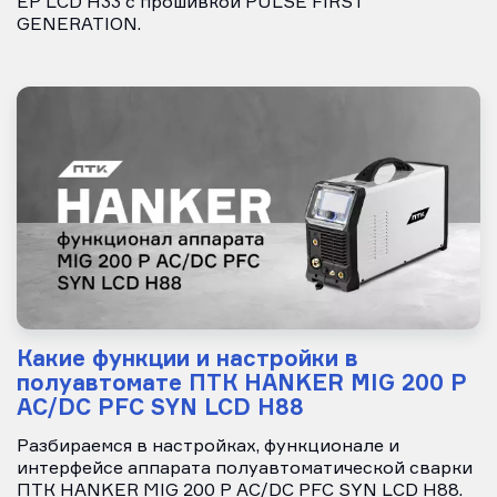
EP LCD H33 с прошивкой PULSE FIRST
GENERATION.
Какие функции и настройки в
полуавтомате ПТК HANKER MIG 200 P
AC/DC PFC SYN LCD H88
Разбираемся в настройках, функционале и
интерфейсе аппарата полуавтоматической сварки
ПТК HANKER MIG 200 P AC/DC PFC SYN LCD H88.