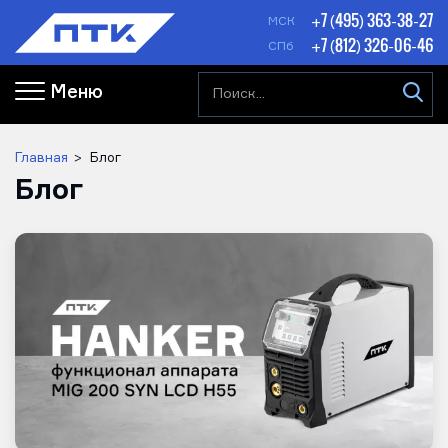
+7 (495) 363-38-27
МСК
+7 (812) 326-06-46
СПб
Меню
Главная
Блог
Блог